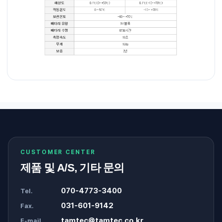
CUSTOMER CENTER
제품 및 A/S, 기타 문의
070-4773-3400
Tel.
031-601-9142
Fax.
tamtec@tamtec.co.kr
E-mail.