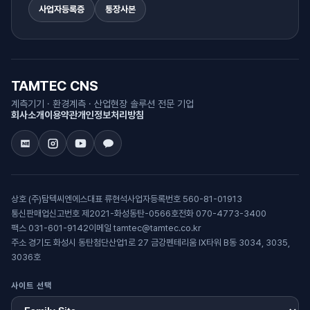
사업자등록증
통장사본
TAMTEC CNS
계측기기 · 환경계측 · 산업현장 솔루션 전문 기업
회사소개
이용약관
개인정보처리방침
상호 (주)탐텍씨엔에스
대표 류현석
사업자등록번호 560-81-01913
통신판매업신고번호 제2021-화성동탄-0566호
전화 070-4773-3400
팩스 031-601-9142
이메일 tamtec@tamtec.co.kr
주소 경기도 화성시 동탄첨단산업1로 27 금강펜테리움 IX타워 B동 3034, 3035,
3036호
사이트 선택