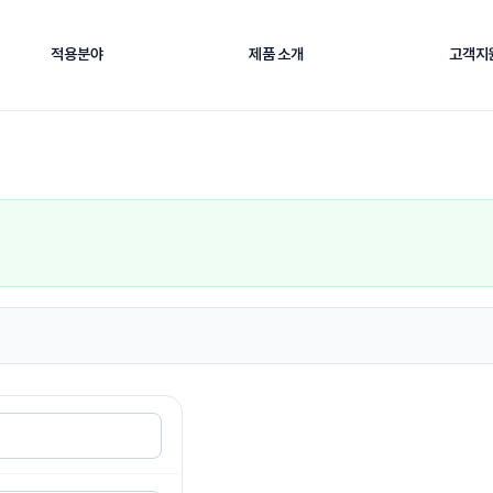
적용분야
제품 소개
고객지
OVERVIEW
eeting
 사업 방향과 고객 중심 기술지원 철학을 소개합니다. 산업 현장의 계측·기록·품
비를 운용할 수 있도록 지원합니다.
로 이동