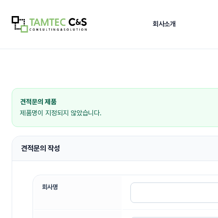
회사소개
COMPANY MENU
COMPANY 
회사소개
인사말
견적문의 제품
Company Gr
제품명이 지정되지 않았습니다.
›
인사말
탐텍씨엔에스의
›
납품사례
견적문의 작성
안정적으로 장
›
오시는 길
인사말
회사명
해당 페이지