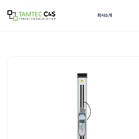
회사소개
COMPANY MENU
COMPANY 
회사소개
인사말
Company Gr
›
인사말
탐텍씨엔에스의
›
납품사례
안정적으로 장
›
오시는 길
인사말
해당 페이지