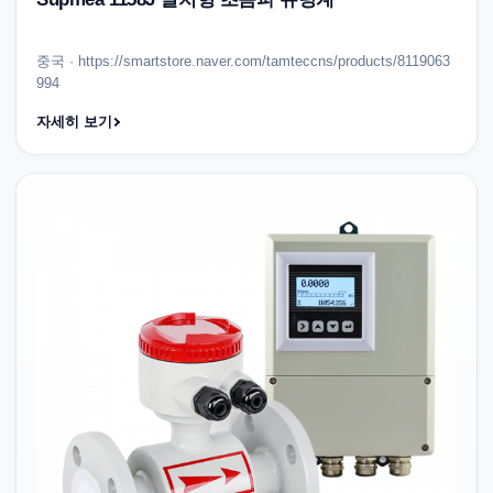
중국 · https://smartstore.naver.com/tamteccns/products/8119063
994
자세히 보기