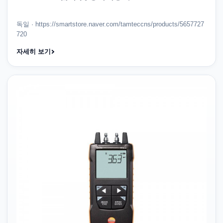
독일 · https://smartstore.naver.com/tamteccns/products/5657727
720
자세히 보기