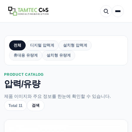
회사소개
압
전체
디지털 압력계
설치형 압력계
력/
적용분야
유
휴대용 유량계
설치형 유량계
량
카
테
제품 소개
고
PRODUCT CATALOG
리
압력/유량
고객지원
제품 이미지와 주요 정보를 한눈에 확인할 수 있습니다.
검색
Total 11
맞춤견적